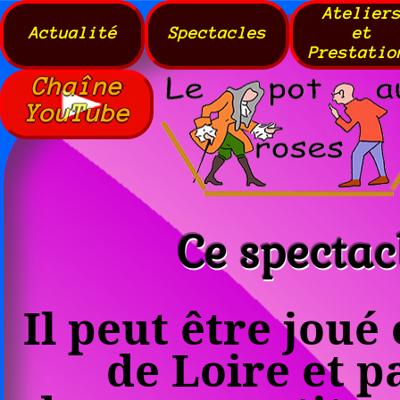
Atelier
Actualité
Spectacles
et
Prestatio
Chaîne
YouTube
Ce spectac
Il peut être joué
de Loire
et p