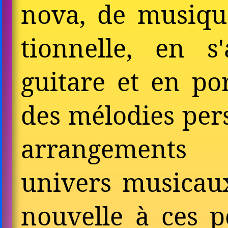
nova, de musique
tion­nelle, en s
guitare et en po
des mélodies per­
arrangements 
univers musi­cau
nouvelle à ces po