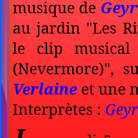
musique de
Geyr
au jardin "Les R
le clip musical
(Nevermore)", s
Verlaine
et une 
Interprètes :
Geyr
L