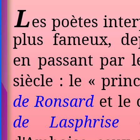
L
es poètes inte
plus fameux, d
en passant par 
siècle : le « pri
de Ronsard
et le
de Lasphrise
q