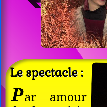
➔
Le spectacle :
P
ar amour