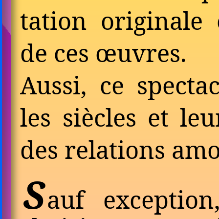
tation ori­gi­nale
de ces œuvres.
Aussi, ce spectac
les siècles et leur
des relations am
S
auf ex­cep­tio