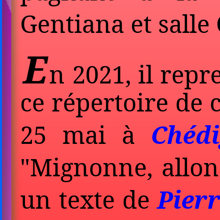
Gentiana et sall
E
n 2021, il repr
ce répertoire de c
25 mai à
Chéd
"Mignonne, allons
un texte de
Pier