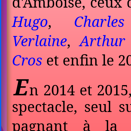
d'Amboise
, ceux
Hugo
,
Charles
Verlaine
,
Arthur
Cros
et enfin le 
E
n 2014 et 2015
spectacle, seul 
pa­gnant à la 