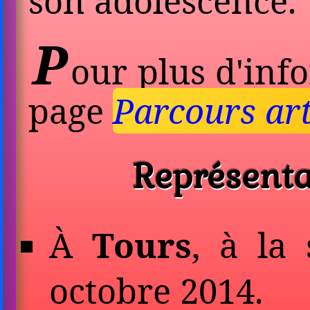
son adolescence.
P
our plus d'info
page
Parcours art
Repré­senta
À
Tours
, à la
octobre 2014.