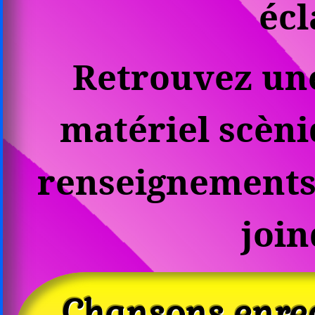
écl
Retrouvez un
matériel scèn
renseignements,
joi
Chansons enreg