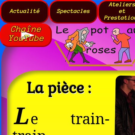
Atelier
Actualité
Spectacles
et
Prestatio
Chaîne
YouTube
La pièce :
L
e train-