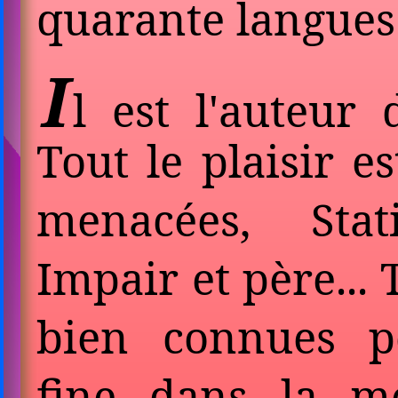
quarante langues
I
l est l'auteur
Tout le plaisir e
menacées, Stat
Impair et père... 
bien connues p
fine dans la m