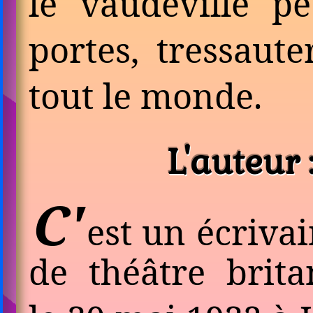
le vaude­ville p
portes, tressaute
tout le monde.
L'auteur
C'
est un écrivai
de théâtre brit