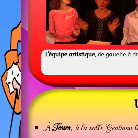
L'équipe artistique
, de gauche à dr
À
Tours
, à la salle Gentiana