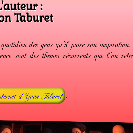
L'auteur :
on Taburet
e quotidien des gens qu'il puise son inspiration
rence sont des thèmes récurrents que l'on retr
.
nternet d'Yvon Taburet