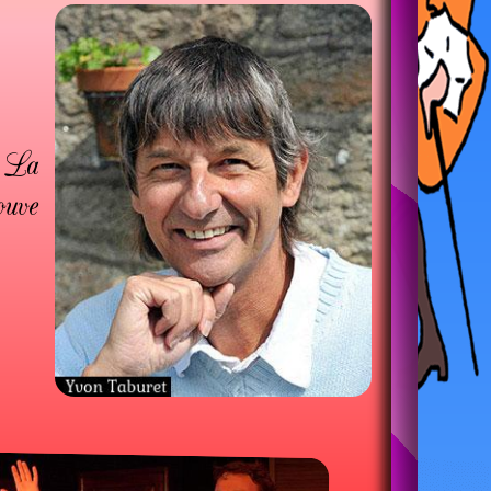
. La
ouve