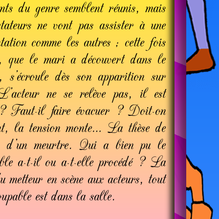
ients du genre sem­blent réu­nis, mais
­ta­teurs ne vont pas as­sis­ter à une
en­ta­tion comme les au­tres ; cette fois
, que le ma­ri a dé­cou­vert dans le
d, s’écroule dès son appa­ri­tion sur
L’acteur ne se relève pas, il est
 ? Faut-il faire évacuer ? Doit-on
ent, la tension monte… La thèse de
bien d’un meurtre. Qui a bien pu le
ble a-t-il ou a-t-elle procédé ? La
u metteur en scène aux acteurs, tout
oupable est dans la salle.