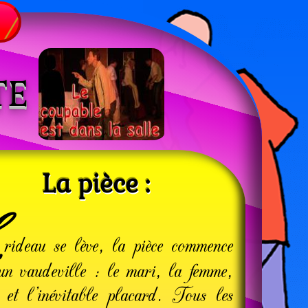
TE
La pièce :
 rideau se lève, la pièce com­mence
n vau­de­ville : le mari, la femme,
 et l’iné­vi­table pla­card. Tous les