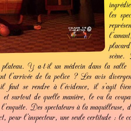
in­gré­d
les spec
re­pré­s
l’amant
pla­car
scène. 
 plateau. Y a-t-il un médecin dans la salle
dant l’arrivée de la police ? Les avis diverg
, il faut se rendre à l’évidence, il s’agit 
et surtout de quelle manière, le ou la coupa
e l’enquête. Des spectateurs à la maquilleuse, d
, pour l’inspecteur, une seule certitude : le c