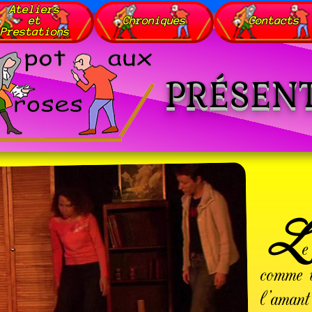
Ateliers
et
Chroniques
Contacts
Prestations
PRÉSEN
L
e
comme u
l’amant