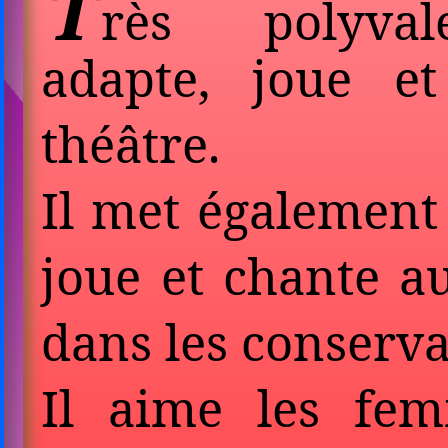
T
rès polyval
adapte, joue e
théâtre.
Il met également
joue et chante a
dans les conserva
Il aime les fe