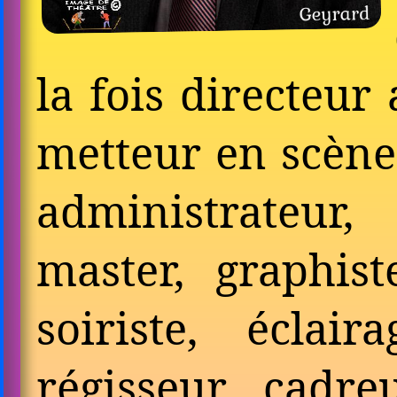
la fois direc­teur
metteur en scène
admi­nis­trateur,
master, gra­phist
soi­riste, éclai­ra
régis­seur, cadr