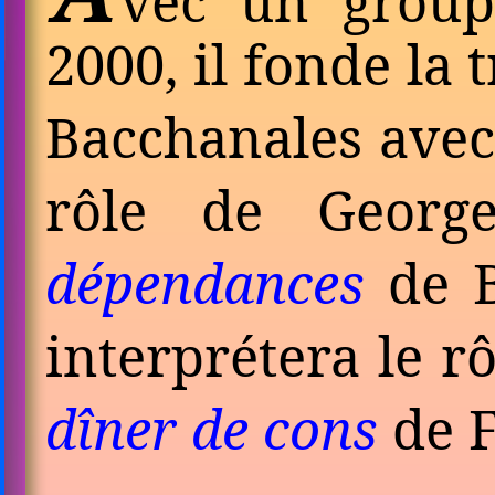
vec un group
2000, il fonde la
Bacchanales avec 
rôle de Geor
dépendances
de Ba
interprétera le 
dîner de cons
de F