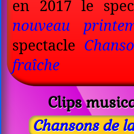
en 2017 le spe
nouveau printe
spectacle
Chanso
fraîche
Clips music
Chansons de l