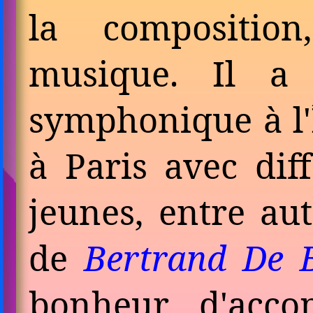
la compo­sitio
musique. Il a 
sympho­nique à l'
à Paris avec dif­
jeunes, entre aut
de
Bertrand De B
bonheur d'acco