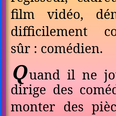
film vidéo, dém
diffi­ci­lement 
sûr : comédien.
Q
uand il ne jo
dirige des comé
monter des pièc