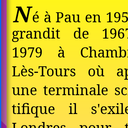
N
é à Pau en 1958
grandit de 196
1979 à Chambr
Lès-Tours où a
une terminale sc
ti­fique il s'exi
Londres pour t