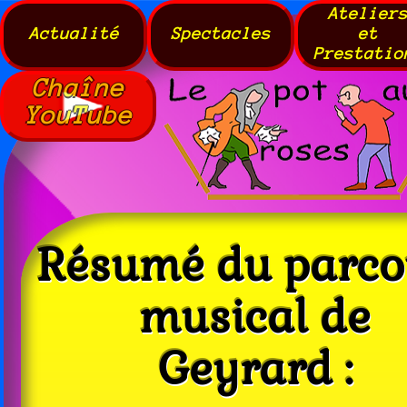
Atelier
Actualité
Spectacles
et
Prestatio
Chaîne
YouTube
Résumé du par­co
musical de
Geyrard :