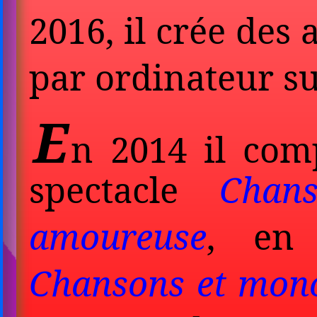
2016, il crée des 
par ordinateur su
E
n 2014 il comp
spectacle
Chan
amoureuse
, en 
Chansons et mono