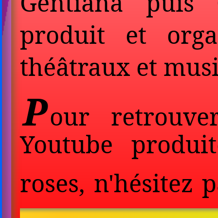
Gentiana puis 
produit et orga
théâtraux et mus
P
our retrouve
Youtube produi
roses, n'hésitez 