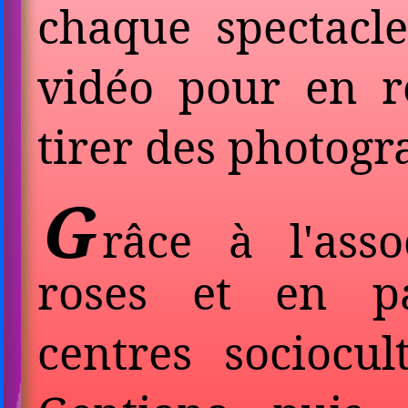
chaque spectacle
vidéo pour en ré
tirer des photogr
G
râce à l'ass
roses et en pa
centres sociocu