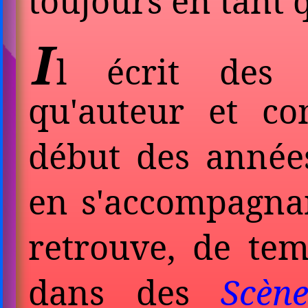
toujours en tant 
I
l écrit des
qu'auteur et co
début des années
en s'accom­pagnan
retrouve, de te
dans des
Scèn