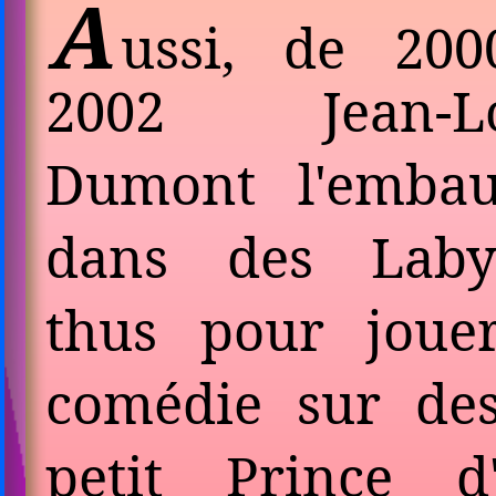
A
ussi, de 20
2002 Jean-Lo
Dumont l'em­ba
dans des Laby­
thus pour joue
comédie sur de
petit Prince d