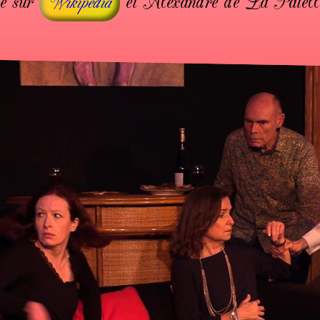
e sur
et Alexandre de La Patell
Wikipédia