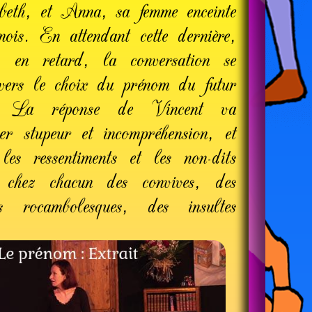
beth, et Anna, sa femme enceinte
is. En attendant cette dernière,
rs en retard, la conversation se
vers le choix du prénom du futur
t.
La réponse de Vincent va
er stupeur et incompréhension, et
 les ressentiments et les non-dits
s chez chacun des convives, des
s rocambolesques, des insultes