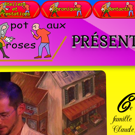
Ateliers
et
Chroniques
Contacts
Prestations
PRÉSEN
C
e
famill
Claude,