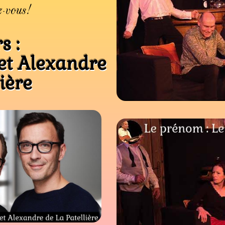
z-vous!
s :
et Alexandre
ière