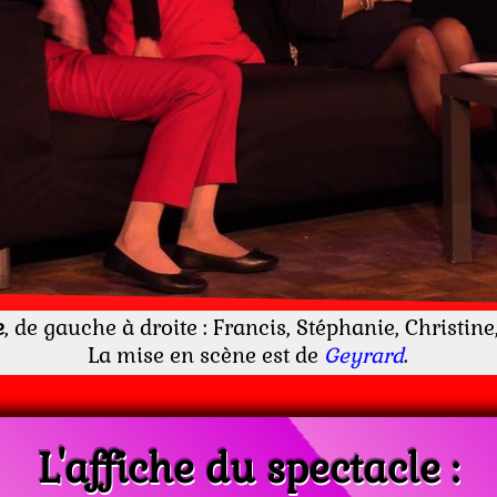
e
, de gauche à droite : Francis, Stéphanie, Christin
La mise en scène est de
Geyrard
.
L'affiche du spectacle :