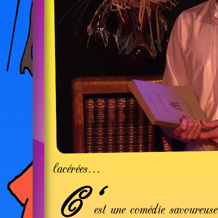
lacérées...
C'
est une comédie savoureus