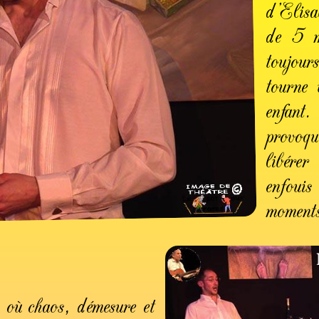
d'Elisa
de 5 mo
toujou
tourne 
enfan
provoqu
libérer
enfoui
moment
e où chaos, démesure et