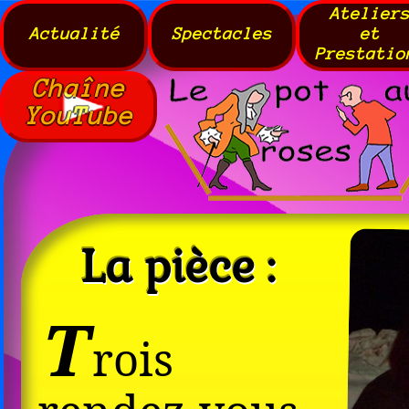
Atelier
Actualité
Spectacles
et
Prestatio
Chaîne
YouTube
La pièce :
T
rois