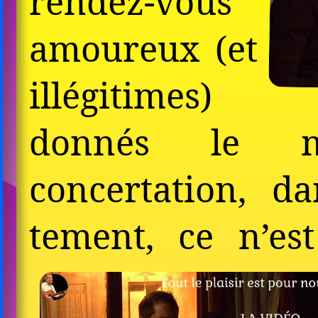
rendez-vous
amou­reux (et
illé­gi­times)
donnés le m
concertation, 
tement, ce n’es