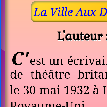
La Ville Aux D
L'auteur
C'
est un écrivai
de théâtre brit
le 30 mai 1932 à
Royaume-Uni. 