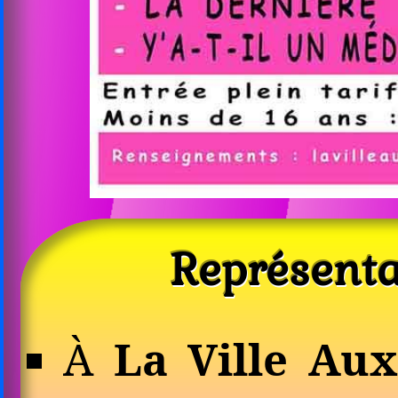
Repré­senta
À
La Ville Au