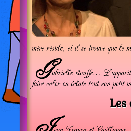
mère réside, et il se trouve que le
G
abrielle étouffe... L’appar
faire voler en éclats tout son petit 
Les 
J
ean Franco et Guillaume Mé