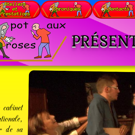
Ateliers
et
Chroniques
Contacts
Prestations
PRÉSEN
 cabinet
ionale,
r de sa