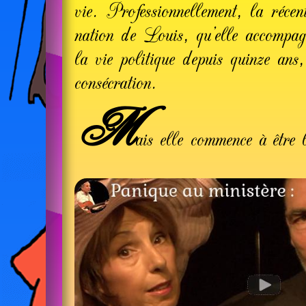
vie. Profes­sion­nel­lement, la réce
nation de Louis, qu’elle accom­pa
la vie politique depuis quinze ans,
consé­cration.
M
ais elle commence à être 