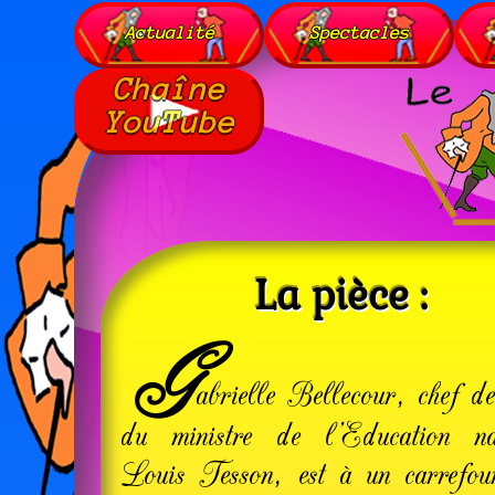
Actualité
Spectacles
Chaîne
YouTube
La pièce :
G
abrielle Bellecour, chef de
du ministre de l’Edu­cation nat
Louis Tesson, est à un carrefou