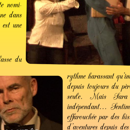
nte nomi­
gne dans
 est une
lasse du
rythme harassant qu’im
depuis toujours du pèr
seule. Mais Sara 
indépendant... Sentim
effarouchée par des his
d’aventures depuis de