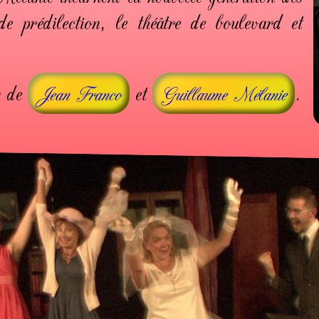
e prédilection, le théâtre de boulevard et
s de
et
.
Jean Franco
Guillaume Mélanie