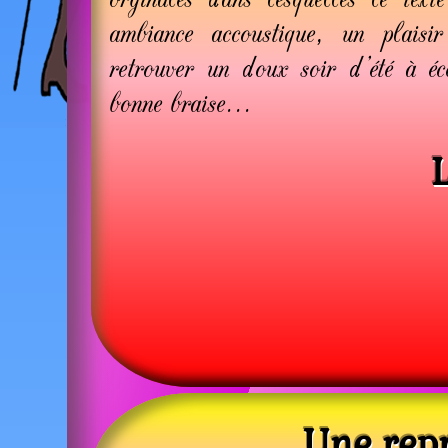
ambiance accoustique, un plais
retrouver un doux soir d'été à éco
bonne braise...
Une repr