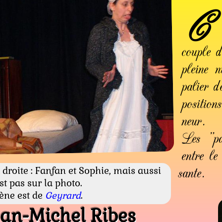
C'
couple de
pleine 
palier d
po­si­ti
neur.
Les "pas
entre le
sante.
 droite : Fanfan et Sophie, mais aussi
st pas sur la photo.
ène est de
Geyrard
.
Jean-Michel Ribes