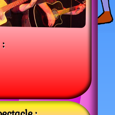
:
ectacle :