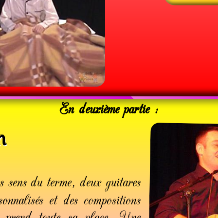
En deuxième partie :
n
es sens du terme, deux guitares
onnalisés et des compositions
te prend toute sa place. Une