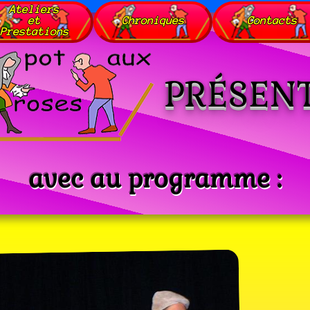
Ateliers
et
Chroniques
Contacts
Prestations
PRÉSEN
avec au programme :