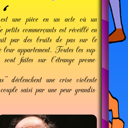
est une pièce en un acte où un
 petits commer­çants est ré­veillé en
nuit par des bruits de pas sur le
e leur appar­te­ment. Toutes les sup­
ons sont faites sur l'étrange prome­
" dé­clenchent une crise violente
 couple saisi par une peur grandis­