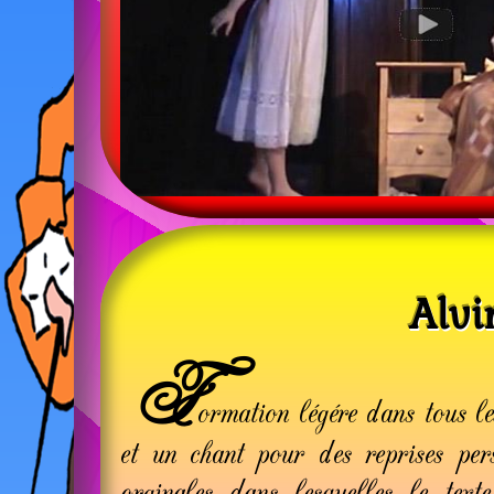
Alvi
F
ormation légére dans tous l
et un chant pour des reprises pers
orginales dans lesquelles le tex