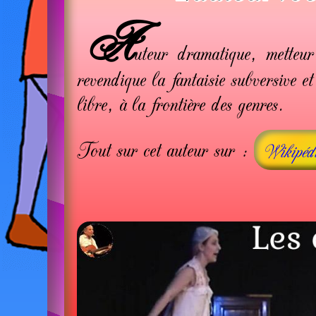
A
uteur dramatique, metteu
revendique la fantaisie subversive e
libre, à la frontière des genres.
Tout sur cet auteur sur :
Wikipéd