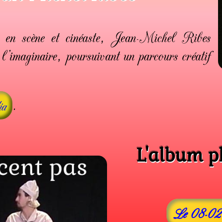
r en scène et cinéaste, Jean-Michel Ribes
t l’imaginaire, poursuivant un parcours créatif
.
ia
L'album ph
Le 08-02-