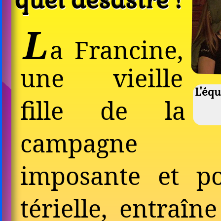
quel désastre !
L
a Francine,
une vieille
L'équ
fille de la
cam­pagne
impo­sante et p
térielle, entraîn