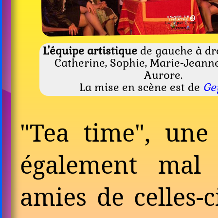
L'équipe artistique
de gauche à dro
Catherine, Sophie, Marie-Jeanne
Aurore.
La mise en scène est de
Ge
"Tea time", un
éga­le­ment mal 
amies de celles-c