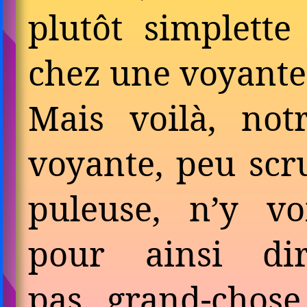
plutôt sim­plett
chez une voyante
Mais voilà, not
voyante, peu scr
puleuse, n’y vo
pour ainsi di
pas grand-chos