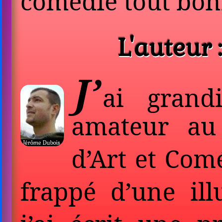
comédie tout bonn
L'auteur :
J’
ai grand
amateur au
d’Art et Com
frappé d’une ill