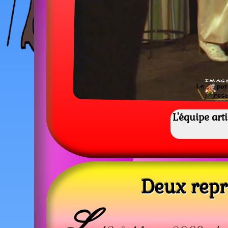
L'équipe art
Deux repr
L