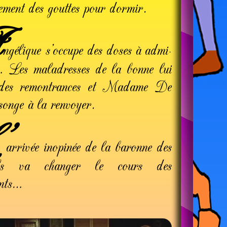
­rement des gouttes pour dormir.
A
ngélique s’occupe des doses à admi­
… Les maladresses de la bonne lui
 des remontrances et Madame De
onge à la renvoyer.
’
arrivée inopinée de la baronne des
uls va changer le cours des
ents…