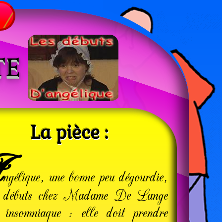
TE
La pièce :
A
ngélique, une bonne peu dégourdie,
es débuts chez Madame De Lange
 insom­niaque : elle doit prendre