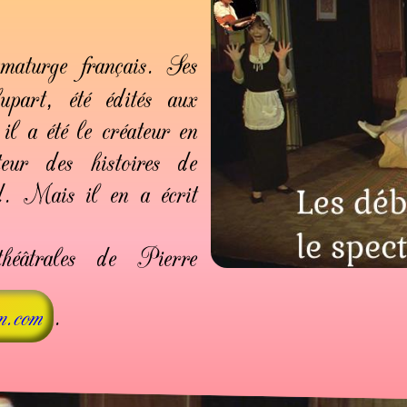
maturge français. Ses
upart, été édités aux
l a été le créateur en
ur des histoires de
d. Mais il en a écrit
héâtrales de Pierre
.
on.com