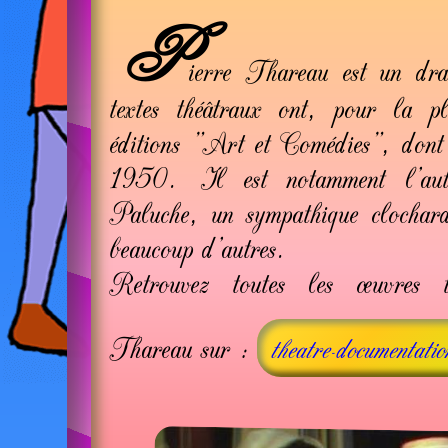
P
ierre Thareau est un dra
textes théâtraux ont, pour la pl
éditions "Art et Comédies", dont i
1950. Il est notamment l'aute
Paluche, un sympathique clochar
beaucoup d'autres.
Retrouvez toutes les œuvres t
Thareau sur :
theatre-documentati