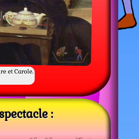
re et Carole.
pectacle :