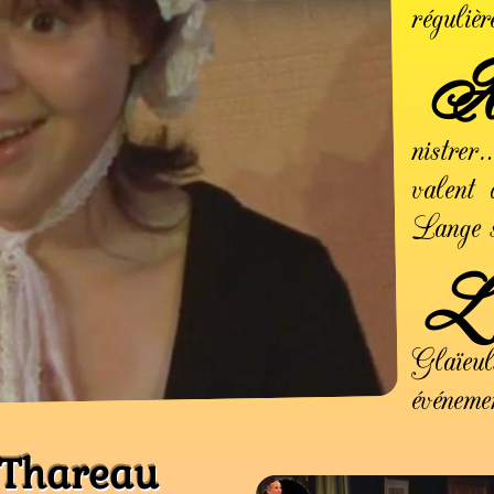
réguliè
nistrer
valent
Lange s
L
Glaïe
événem
e Thareau