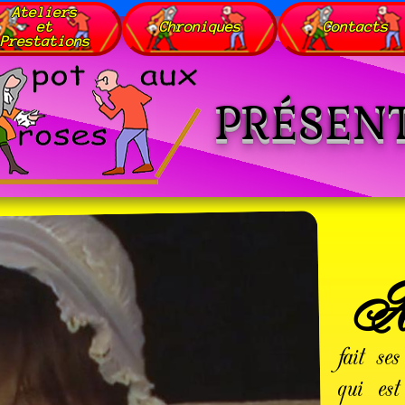
Ateliers
et
Chroniques
Contacts
Prestations
PRÉSEN
fait s
qui est